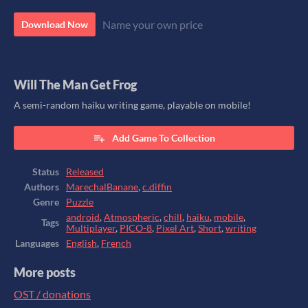
Name your own price
Download Now
Will The Man Get Frog
A semi-random haiku writing game, playable on mobile!
Add Game To Collection
Status
Released
Authors
MarechalBanane
,
c.diffin
Genre
Puzzle
android
,
Atmospheric
,
chill
,
haiku
,
mobile
,
Tags
Multiplayer
,
PICO-8
,
Pixel Art
,
Short
,
writing
Languages
English
,
French
More posts
OST / donations